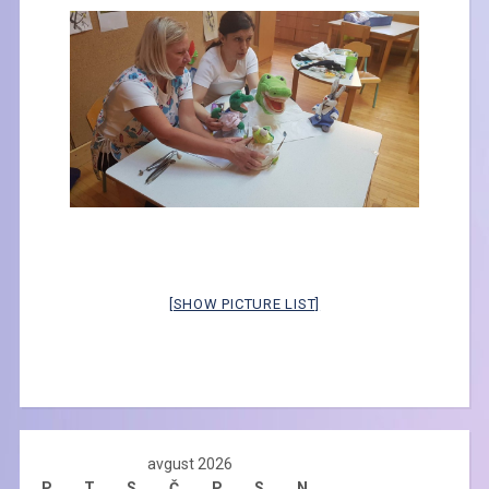
[SHOW PICTURE LIST]
avgust 2026
P
T
S
Č
P
S
N