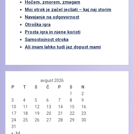
Hočem, zmorem, zmagam
Moj otrok je začel jecljati – kaj naj storim
Navajanje na odgovornost
Otroška igra
Prosta igra in njene koristi
Samostojnost otroka
Ali imam lahko tudi jaz dopust mami
avgust 2026
P
T
S
Č
P
S
N
1
2
3
4
5
6
7
8
9
10
11
12
13
14
15
16
17
18
19
20
21
22
23
24
25
26
27
28
29
30
31
« Jul