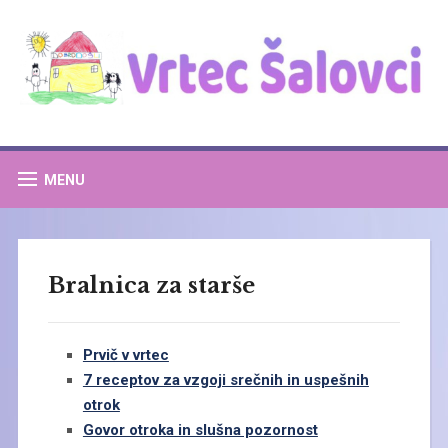
MENU
Bralnica za starše
Prvič v vrtec
7 receptov za vzgoji srečnih in uspešnih
otrok
Govor otroka in slušna pozornost