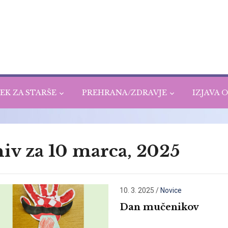
EK ZA STARŠE
PREHRANA/ZDRAVJE
IZJAVA 
iv za 10 marca, 2025
10. 3. 2025
/
Novice
Dan mučenikov