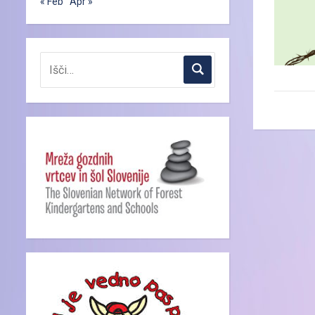
« Feb
Apr »