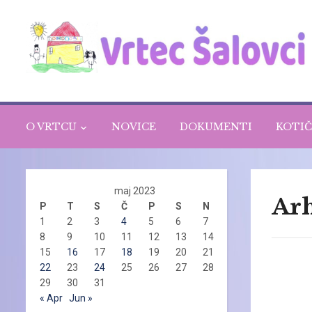
O VRTCU
NOVICE
DOKUMENTI
KOTIČ
maj 2023
Arh
P
T
S
Č
P
S
N
1
2
3
4
5
6
7
8
9
10
11
12
13
14
15
16
17
18
19
20
21
22
23
24
25
26
27
28
29
30
31
« Apr
Jun »