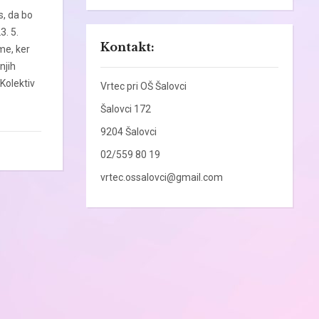
, da bo
3. 5.
Kontakt:
me, ker
njih
Kolektiv
Vrtec pri OŠ Šalovci
Šalovci 172
9204 Šalovci
02/559 80 19
vrtec.ossalovci@gmail.com